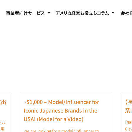
事業者向けサービス
アメリカ経営お役立ちコラム
会社
進出
~$1,000 – Model/Influencer for
【
Iconic Japanese Brands in the
系
USA! (Model for a Video)
美容
【概
運用
Ci
We are looking for a model/influencer to