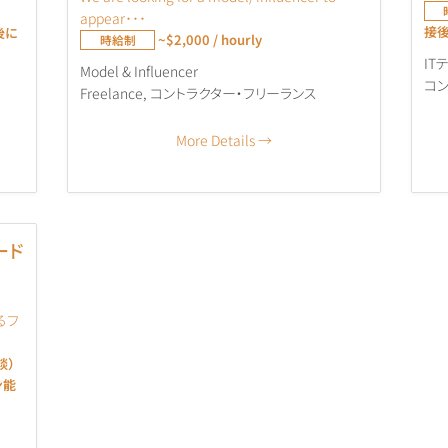
appear･･･
接後
接後に
~$2,000 / hourly
時給制
IT
Model & Influencer
コン
Freelance
コントラクター・フリーランス
More Details
ード
れるフ
談）
ン能