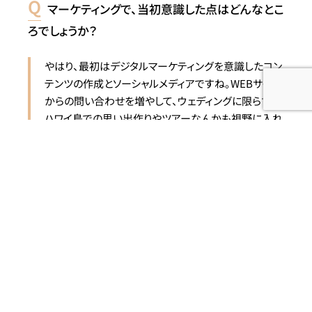
マーケティングで、当初意識した点はどんなとこ
ろでしょうか？
やはり、最初はデジタルマーケティングを意識したコン
テンツの作成とソーシャルメディアですね。WEBサイト
からの問い合わせを増やして、ウェディングに限らず、
ハワイ島での思い出作りやツアーなんかも視野に入れ
つつ、ハワイ島といえばThee Blue Heelsと思ってもら
えるようなポジションを目指して、そういったところを意
識しました。
Thee Blue Heelsさんの目指しているところは
どこでしょうか？
私がプロデュースしたいハワイ島の結婚式は、ギャップ
を埋めるお手伝いです。
ハワイ島で日本人がアメリカ