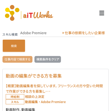
仕事の依頼を
したい企業様
スキル検索
仕事内容で検索する
検索条件をクリア
動画の編集ができる方を募集
【概要】動画編集者を探しています。 フリーランスの方や空いた時間
で作業ができる方を募集し･･･
相談の上決定
時給制
動画編集 ・ Adobe Premiere
スキル
動画制作
動画編集